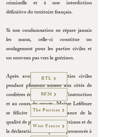
criminelle et à une interdiction
définitive du territoire français.
Si une condamnation ne répare jamais
les maux, celle-ci constitue un
soulagement pour les parties civiles et
un nouveau pas vers la guérison.
Après avoir suivi ses parties civiles
RTL
pendant plusieurs années aux côtés de
confrères émérites pendant l'instruction
BFM
et au cours du procès, Maître Lefébure
The Parisian
se félicite de la reconnaissance de la
qualité de partie civile aux victimes et de
West France
la déclaration de culpabilité prononcée à