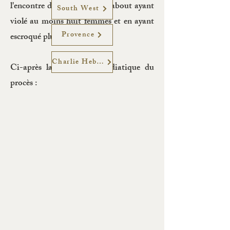
l'encontre de ce pseudo-marabout ayant
South West
violé au moins huit femmes et en ayant
Provence
escroqué plusieurs dizaines.
Charlie Hebdo
Ci-après la couverture médiatique du
procès :