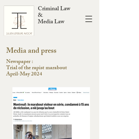
Criminal Law
&
Media Law
Media and press
Newspaper :
Trial of the rapist marabout
April-May 2024