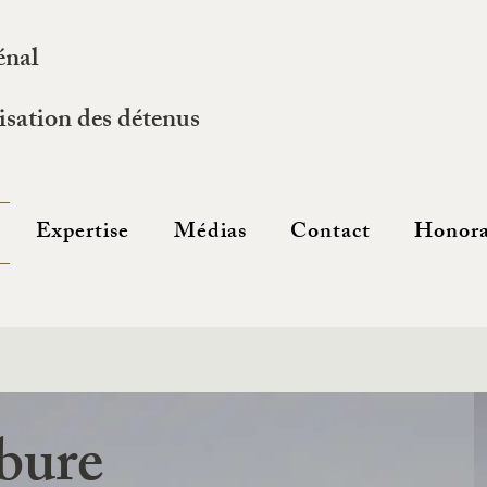
énal
sation des détenus
Expertise
Médias
Contact
Honora
ébure