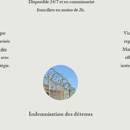
Disponible 24/7 et en commissariat
francilien en moins de 2h.
que
Vic
avisés
rep
 des
Maî
 avec
ef
tégie.
intér
Indemnisation des détenus