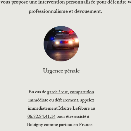
 vous propose une intervention personnalisée pour défendre vo
professionnalisme et dévouement.
Urgence pénale
En cas de
garde à vue,
comparution
immédiate
ou
déferrement
,
appelez
immédiatement Maître Lefébure au
06.82.84.41.14
pour être assisté à
Bobigny comme partout en France