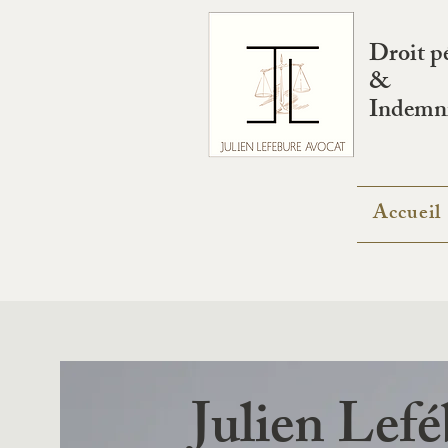
Droit p
&
Indemni
Accueil
Julien Lef