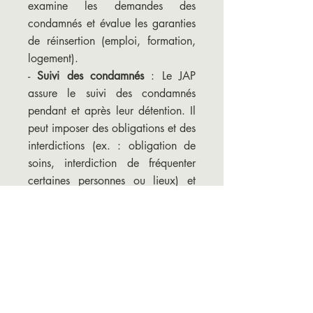
examine les demandes des
condamnés et évalue les garanties
de réinsertion (emploi, formation,
logement).
-
Suivi des condamnés
: Le JAP
assure le suivi des condamnés
pendant et après leur détention. Il
peut imposer des obligations et des
interdictions (ex. : obligation de
soins, interdiction de fréquenter
certaines personnes ou lieux) et
vérifier leur respect.
-
Révision des peines
: Le JAP peut
accorder des réductions de peine
pour bonne conduite et proposer
des grâces ou des amnisties. Il
peut également décider de la
suspension ou du fractionnement